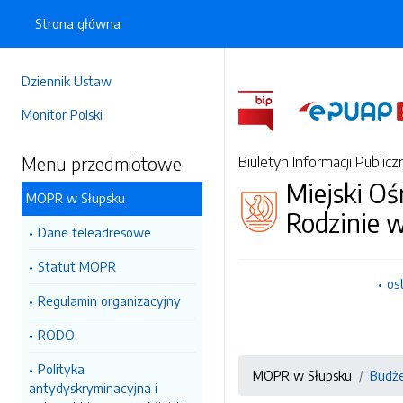
Strona główna
Dziennik Ustaw
Monitor Polski
Menu przedmiotowe
Biuletyn Informacji Publicz
Miejski O
MOPR w Słupsku
Rodzinie 
Dane teleadresowe
Statut MOPR
os
Regulamin organizacyjny
RODO
Polityka
MOPR w Słupsku
Budże
antydyskryminacyjna i