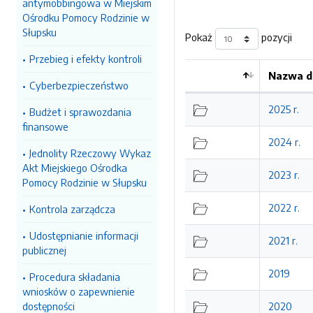
antymobbingowa w Miejskim
Ośrodku Pomocy Rodzinie w
Słupsku
Pokaż
pozycji
Przebieg i efekty kontroli
Nazwa d
Cyberbezpieczeństwo
Kolejność
2025 r.
Budżet i sprawozdania
finansowe
2024 r.
Jednolity Rzeczowy Wykaz
Akt Miejskiego Ośrodka
2023 r.
Pomocy Rodzinie w Słupsku
2022 r.
Kontrola zarządcza
Udostępnianie informacji
2021 r.
publicznej
2019
Procedura składania
wniosków o zapewnienie
dostępności
2020