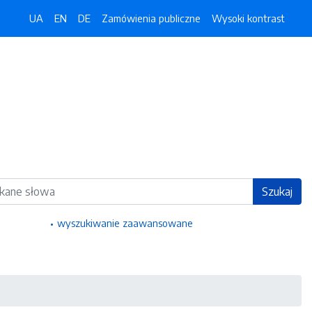
UA
EN
DE
Zamówienia publiczne
Wysoki kontrast
ka
Szukaj
wyszukiwanie zaawansowane