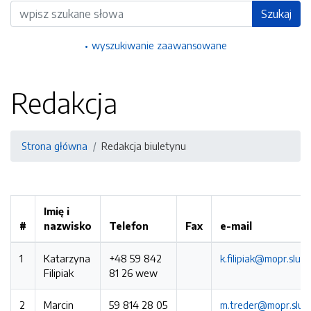
Wyszukiwarka
Szukaj
wyszukiwanie zaawansowane
Redakcja
Strona główna
Redakcja biuletynu
Imię i
#
nazwisko
Telefon
Fax
e-mail
1
Katarzyna
+48 59 842
k.filipiak@mopr.slups
Filipiak
81 26 wew
2
Marcin
59 814 28 05
m.treder@mopr.slups