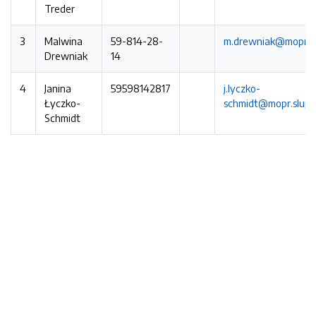
Treder
3
Malwina
59-814-28-
m.drewniak@mopr.sl
Drewniak
14
4
Janina
59598142817
j.lyczko-
Łyczko-
schmidt@mopr.slupsk
Schmidt