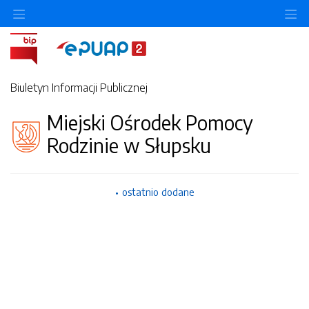
Ukryj/pokaż menu przedmiotowe
Uk
Biuletyn Informacji Publicznej
Miejski Ośrodek Pomocy
Rodzinie w Słupsku
ostatnio dodane