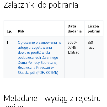
Załączniki do pobrania
Data
Liczba
Lp.
Plik
dodania
pobrań
1
Ogłoszenie o zamówieniu na
2020-
559
usługę przygotowania i
07-16
razy
dowozu posiłków dla
12:55:30
podopiecznych Dziennego
Domu Pomocy Społecznej
Bezpieczna Przystań w
Słupsku.pdf (PDF, 3.02Mb)
Metadane - wyciąg z rejestru