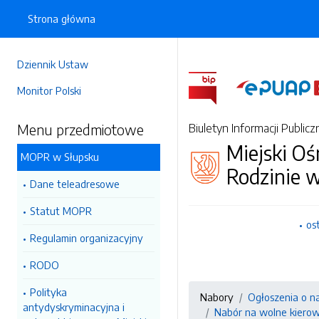
Strona główna
Dziennik Ustaw
Monitor Polski
Menu przedmiotowe
Biuletyn Informacji Publicz
Miejski O
MOPR w Słupsku
Rodzinie 
Dane teleadresowe
Statut MOPR
os
Regulamin organizacyjny
RODO
Polityka
Nabory
Ogłoszenia o n
antydyskryminacyjna i
Nabór na wolne kierow