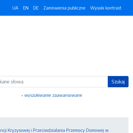
UA
EN
DE
Zamówienia publiczne
Wysoki kontrast
ka
Szukaj
wyszukiwanie zaawansowane
wencji Kryzysowej i Przeciwdziałania Przemocy Domowej w