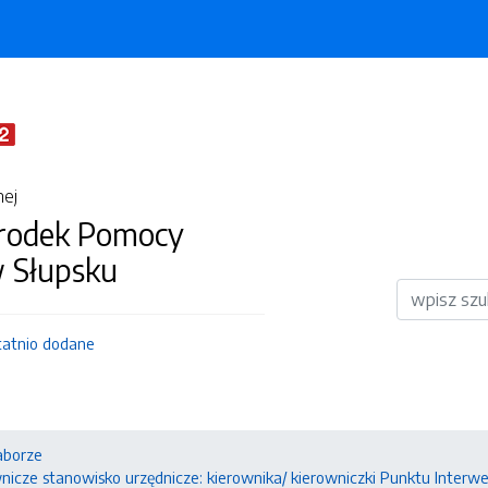
nej
środek Pomocy
w Słupsku
Wyszukiwar
tatnio dodane
aborze
nicze stanowisko urzędnicze: kierownika/ kierowniczki Punktu Inter