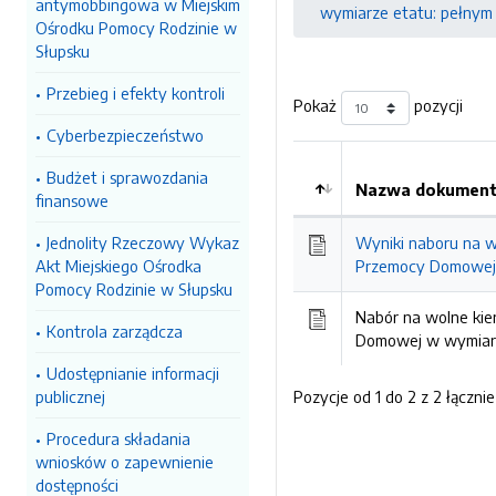
antymobbingowa w Miejskim
wymiarze etatu: pełnym
Ośrodku Pomocy Rodzinie w
Słupsku
Przebieg i efekty kontroli
Pokaż
pozycji
Cyberbezpieczeństwo
Budżet i sprawozdania
Nazwa dokumentu
finansowe
Kolejność
Jednolity Rzeczowy Wykaz
Wyniki naboru na wo
Akt Miejskiego Ośrodka
Przemocy Domowej 
Pomocy Rodzinie w Słupsku
Nabór na wolne kier
Kontrola zarządcza
Domowej w wymiarz
Udostępnianie informacji
publicznej
Pozycje od 1 do 2 z 2 łącznie
Procedura składania
wniosków o zapewnienie
dostępności