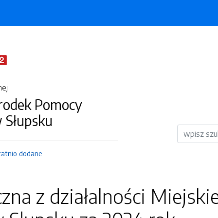
nej
środek Pomocy
w Słupsku
Wyszukiwar
tatnio dodane
czna z działalności Miejs