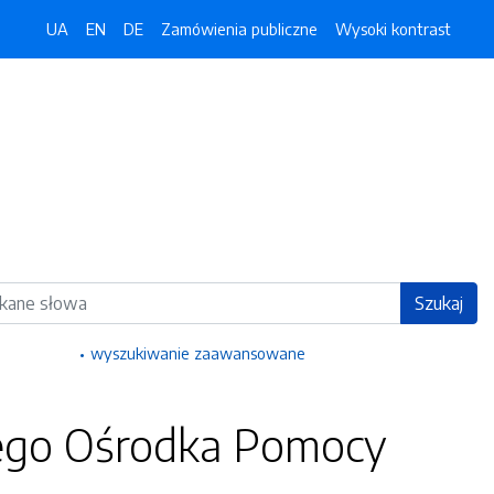
UA
EN
DE
Zamówienia publiczne
Wysoki kontrast
ka
Szukaj
wyszukiwanie zaawansowane
kiego Ośrodka Pomocy