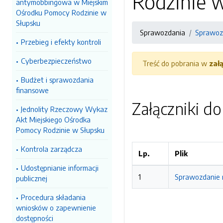
Rodzinie w
antymobbingowa w Miejskim
Ośrodku Pomocy Rodzinie w
Słupsku
Sprawozdania
Sprawozd
Przebieg i efekty kontroli
Cyberbezpieczeństwo
Treść do pobrania w
zał
Budżet i sprawozdania
finansowe
Załączniki d
Jednolity Rzeczowy Wykaz
Akt Miejskiego Ośrodka
Pomocy Rodzinie w Słupsku
Kontrola zarządcza
Lp.
Plik
Udostępnianie informacji
1
Sprawozdanie r
publicznej
Procedura składania
wniosków o zapewnienie
dostępności