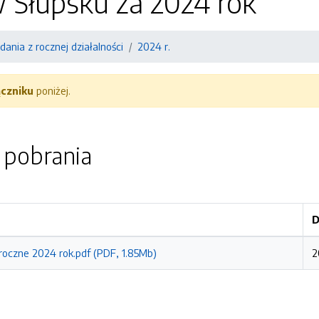
 Słupsku za 2024 rok
ania z rocznej działalności
2024 r.
ączniku
poniżej.
o pobrania
D
oczne 2024 rok.pdf (PDF, 1.85Mb)
2