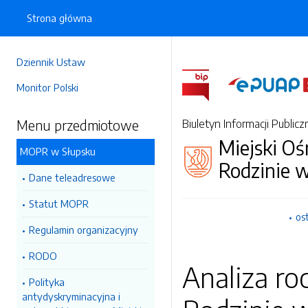
Strona główna
Dziennik Ustaw
Monitor Polski
Menu przedmiotowe
Biuletyn Informacji Publicz
Miejski O
MOPR w Słupsku
Rodzinie 
Dane teleadresowe
Statut MOPR
os
Regulamin organizacyjny
RODO
Analiza ro
Polityka
antydyskryminacyjna i