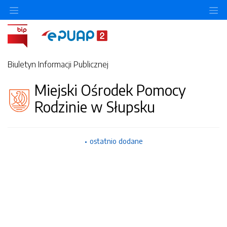
Ukryj/pokaż menu przedmiotowe
Uk
Biuletyn Informacji Publicznej
Miejski Ośrodek Pomocy
Rodzinie w Słupsku
ostatnio dodane