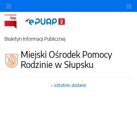
Ukryj/pokaż menu przedmiotowe
Uk
Biuletyn Informacji Publicznej
Miejski Ośrodek Pomocy
Rodzinie w Słupsku
ostatnio dodane