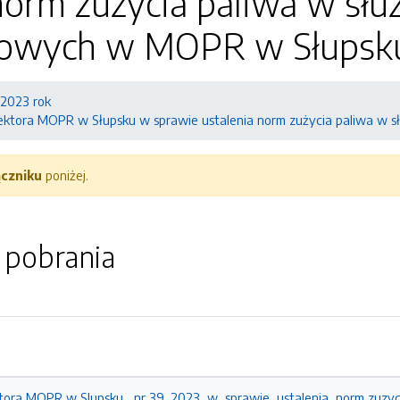
 norm zużycia paliwa w sł
owych w MOPR w Słupsk
2023 rok
rektora MOPR w Słupsku w sprawie ustalenia norm zużycia paliwa 
ączniku
poniżej.
o pobrania
tora MOPR w Slupsku_ nr 39_2023_w_sprawie_ustalenia_norm zuzyc