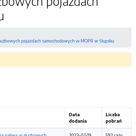
użbowych pojazdach
u
w służbowych pojazdach samochodowych w MOPR w Słupsku
Data
Liczba
dodania
pobrań
ia paliwa w sluzbowych
2023-07-19
592 razy