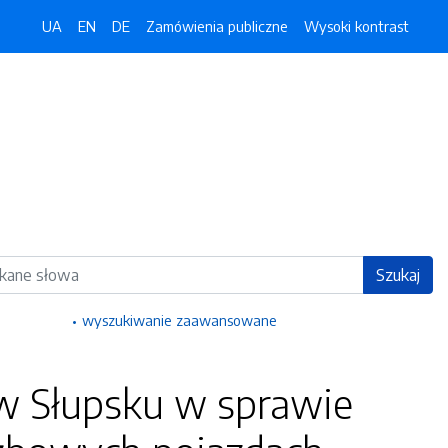
UA
EN
DE
Zamówienia publiczne
Wysoki kontrast
ka
Szukaj
wyszukiwanie zaawansowane
w Słupsku w sprawie