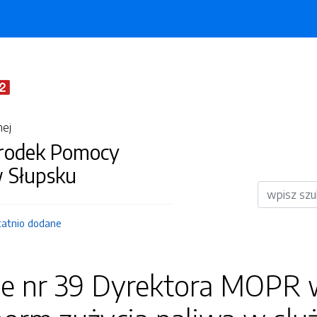
nej
środek Pomocy
w Słupsku
Wyszukiwar
tatnio dodane
ie nr 39 Dyrektora MOPR 