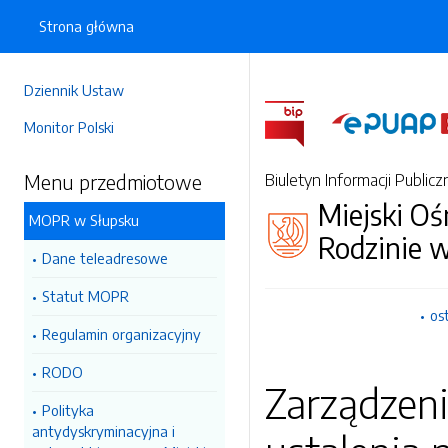
Strona główna
Dziennik Ustaw
Monitor Polski
Menu przedmiotowe
Biuletyn Informacji Publicz
Miejski O
MOPR w Słupsku
Rodzinie 
Dane teleadresowe
Statut MOPR
os
Regulamin organizacyjny
RODO
Zarządzen
Polityka
antydyskryminacyjna i