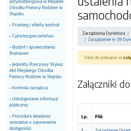
ustalenia
antymobbingowa w Miejskim
Ośrodku Pomocy Rodzinie w
samochod
Słupsku
Przebieg i efekty kontroli
Zarządzenia Dyrektora
Cyberbezpieczeństwo
Zarządzenie nr 39 Dy
Budżet i sprawozdania
finansowe
Treść do pobrania w
zał
Jednolity Rzeczowy Wykaz
Akt Miejskiego Ośrodka
Pomocy Rodzinie w Słupsku
Załączniki d
Kontrola zarządcza
Udostępnianie informacji
publicznej
Procedura składania
Lp.
Plik
wniosków o zapewnienie
dostępności
1
Zarzadzenie Dyrek