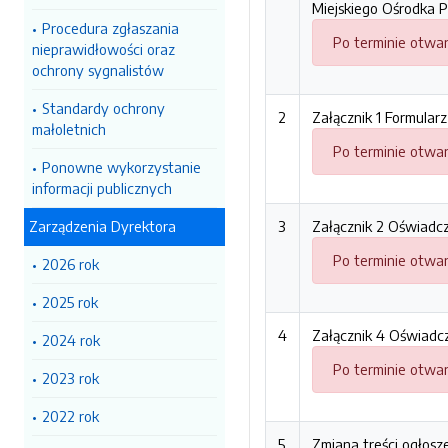
Miejskiego Ośrodka 
Procedura zgłaszania
Po terminie otwar
nieprawidłowości oraz
ochrony sygnalistów
Standardy ochrony
2
Załącznik 1 Formula
małoletnich
Po terminie otwar
Ponowne wykorzystanie
informacji publicznych
Zarządzenia Dyrektora
3
Załącznik 2 Oświadc
Po terminie otwar
2026 rok
2025 rok
4
Załącznik 4 Oświad
2024 rok
Po terminie otwar
2023 rok
2022 rok
5
Zmiana treści ogłosz