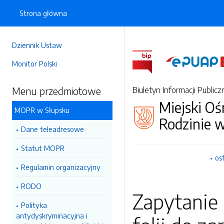
Strona główna
Dziennik Ustaw
Monitor Polski
Menu przedmiotowe
Biuletyn Informacji Publicz
Miejski O
MOPR w Słupsku
Rodzinie 
Dane teleadresowe
Statut MOPR
os
Regulamin organizacyjny
RODO
Zapytanie 
Polityka
antydyskryminacyjna i