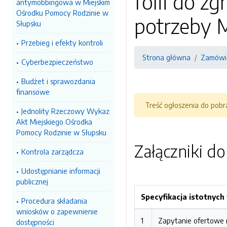
folii do z
antymobbingowa w Miejskim
Ośrodku Pomocy Rodzinie w
potrzeby 
Słupsku
Przebieg i efekty kontroli
Strona główna
Zamówie
Cyberbezpieczeństwo
Budżet i sprawozdania
finansowe
Treść ogłoszenia do pob
Jednolity Rzeczowy Wykaz
Akt Miejskiego Ośrodka
Pomocy Rodzinie w Słupsku
Załączniki d
Kontrola zarządcza
Udostępnianie informacji
publicznej
Specyfikacja istotnyc
Procedura składania
wniosków o zapewnienie
1
Zapytanie ofertowe 
dostępności