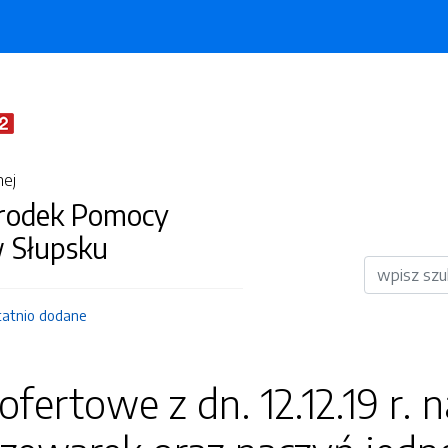
nej
środek Pomocy
w Słupsku
Wyszukiwar
tatnio dodane
ofertowe z dn. 12.12.19 r