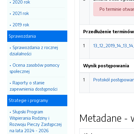
2020 rok
Po terminie otwar
2021 rok
2019 rok
Przedłużenie terminów 
Sprawozdania
1
13_12_2019_14_13_14_
Sprawozdania z rocznej
działalności
Ocena zasobów pomocy
Wynik postępowania
społecznej
1
Protokół postępowan
Raporty o stanie
zapewnienia dostępności
Strategie i programy
Słupski Program
Metadane - w
Wspierania Rodziny i
Rozwoju Pieczy Zastępczej
na lata 2024 - 2026