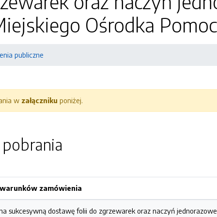
grzewarek oraz naczyń je
Miejskiego Ośrodka Pomoc
nia publiczne
rania w
załączniku
poniżej.
o pobrania
h warunków zamówienia
na sukcesywną dostawę folii do zgrzewarek oraz naczyń jednorazowe