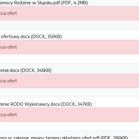
Pomocy Rodzinie w Słupsku.pdf (PDF, 4.2MB)
cia ofert
rz ofertowy.docx (DOCX, 350KB)
cia ofert
zenie.docx (DOCX, 346KB)
cia ofert
czenie RODO Wykonawcy.docx (DOCX, 347KB)
cia ofert
enia w zakresie zmiany terminu składania ofert.pdf (PDF, 286KB)