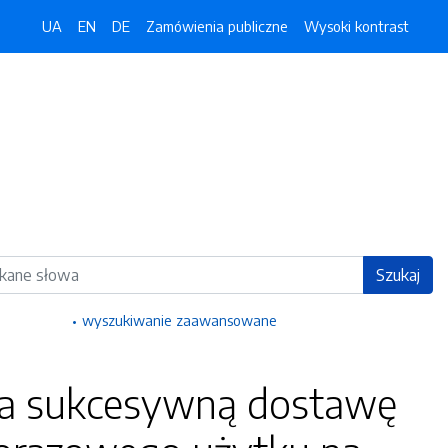
UA
EN
DE
Zamówienia publiczne
Wysoki kontrast
ka
Szukaj
wyszukiwanie zaawansowane
. na sukcesywną dostawę