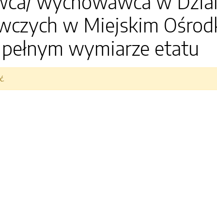
a/ wychowawca w Dziale
czych w Miejskim Ośrod
 pełnym wymiarze etatu
ć.