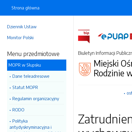
Strona główna
Dziennik Ustaw
Monitor Polski
Menu przedmiotowe
Biuletyn Informacji Publicz
Miejski O
MOPR w Słupsku
Rodzinie 
Dane teleadresowe
Statut MOPR
os
Regulamin organizacyjny
RODO
Zatrudnie
Polityka
antydyskryminacyjna i