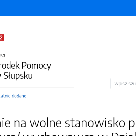
nej
środek Pomocy
w Słupsku
Wyszukiwar
tatnio dodane
nie na wolne stanowisko p