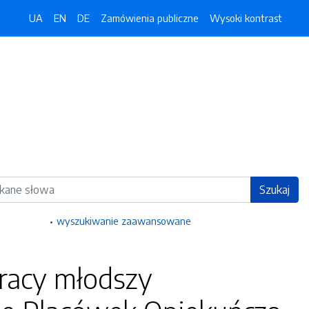
UA
EN
DE
Zamówienia publiczne
Wysoki kontrast
ka
Szukaj
wyszukiwanie zaawansowane
racy młodszy